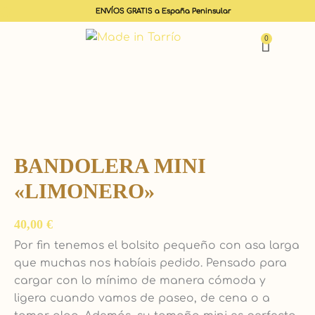
ENVÍOS GRATIS a España Peninsular
0
Carrit
Bandolera
Mini
"Limonero"
BANDOLERA MINI
cantidad
«LIMONERO»
40,00
€
Por fin tenemos el bolsito pequeño con asa larga
que muchas nos habíais pedido. Pensado para
cargar con lo mínimo de manera cómoda y
ligera cuando vamos de paseo, de cena o a