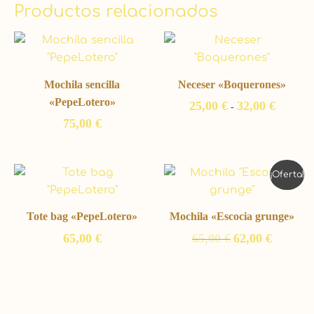
Productos relacionados
Rango
de
precios:
desde
Mochila sencilla
Neceser «Boquerones»
25,00 €
hasta
«PepeLotero»
25,00
€
32,00
€
-
32,00 €
75,00
€
El
El
¡Oferta!
precio
precio
original
actual
era:
es:
Tote bag «PepeLotero»
Mochila «Escocia grunge»
65,00 €.
62,00 €.
65,00
€
65,00
€
62,00
€