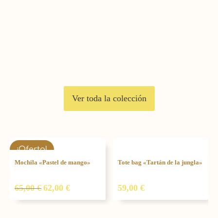
Ver toda la colección
El
El
¡Oferta!
precio
precio
Mochila «Pastel de mango»
Tote bag «Tartán de la jungla»
original
actual
era:
es:
65,00
€
62,00
€
59,00
€
65,00 €.
62,00 €.