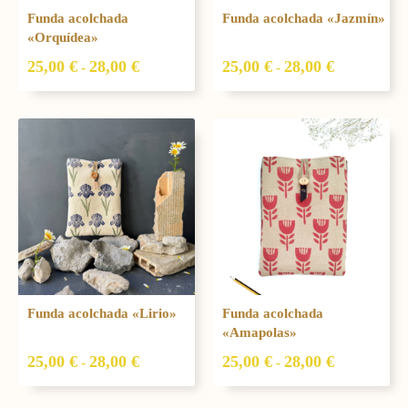
Funda acolchada
Funda acolchada «Jazmín»
«Orquídea»
25,00
€
28,00
€
25,00
€
28,00
€
-
-
Rango
Rango
de
de
precios:
precios:
desde
desde
25,00 €
25,00 €
hasta
hasta
28,00 €
28,00 €
Funda acolchada «Lirio»
Funda acolchada
«Amapolas»
25,00
€
28,00
€
25,00
€
28,00
€
-
-