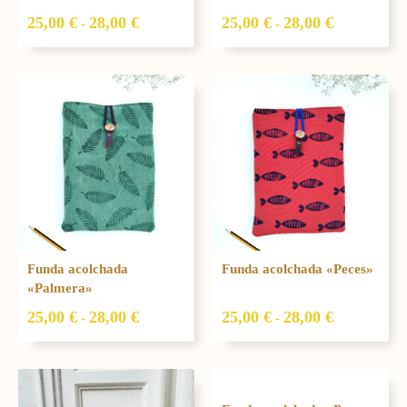
25,00
€
28,00
€
25,00
€
28,00
€
-
-
Rango
Rango
de
de
precios:
precios:
desde
desde
25,00 €
25,00 €
hasta
hasta
28,00 €
28,00 €
Funda acolchada
Funda acolchada «Peces»
«Palmera»
25,00
€
28,00
€
25,00
€
28,00
€
-
-
Rango
Rango
de
de