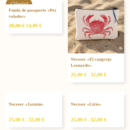
El
El
28,00 €
Rango
¡Oferta!
precio
precio
de
Funda de pasaporte «Pez
original
actual
precios:
volador»
era:
es:
desde
20,00
€
14,00
€
20,00 €.
14,00 €.
25,00 €
hasta
32,00 €
Neceser «El cangrejo
Leonardo»
25,00
€
32,00
€
-
Rango
Rango
de
de
Neceser «Jazmín»
Neceser «Lirio»
precios:
precios:
desde
desde
25,00
€
32,00
€
25,00
€
32,00
€
-
-
25,00 €
25,00 €