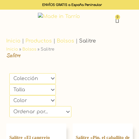
ENVÍOS GRATIS a España Peninsular
0
Carrit
Inicio
|
Productos
|
Bolsos
|
Salitre
Inicio
»
Bolsos
»
Salitre
Salitre
Salitre «El cangrejo
Salitre «Pin, el caballito de