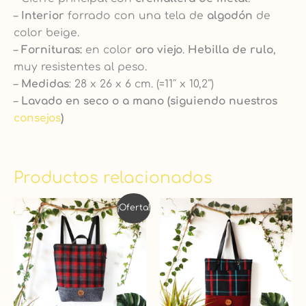
–
Interior
forrado con una tela de
algodón
de
color beige.
–
Fornituras:
en color
oro viejo
.
Hebilla de rulo
,
muy resistentes al peso.
–
Medidas
: 28 x 26 x 6 cm. (=11″ x 10,2″)
–
Lavado en seco o a mano (siguiendo nuestros
consejos
)
Productos relacionados
El
El
¡Oferta!
precio
precio
original
actual
era:
es:
65,00 €.
62,00 €.