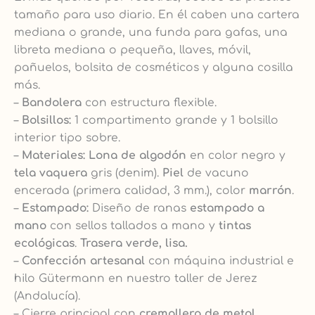
tamaño para uso diario. En él caben una cartera
mediana o grande, una funda para gafas, una
libreta mediana o pequeña, llaves, móvil,
pañuelos, bolsita de cosméticos y alguna cosilla
más.
–
Bandolera
con estructura flexible.
–
Bolsillos:
1 compartimento grande y 1 bolsillo
interior tipo sobre.
–
Materiales:
Lona de algodón
en color negro y
tela vaquera
gris (denim).
Piel
de vacuno
encerada (primera calidad, 3 mm.), color
marrón
.
–
Estampado:
Diseño de ranas
e
stampado a
mano
con sellos tallados a mano y
tintas
ecológicas
.
Trasera verde, lisa.
–
Confección artesanal
con máquina industrial e
hilo Gütermann en nuestro taller de Jerez
(Andalucía).
– Cierre principal con
cremallera de metal
.