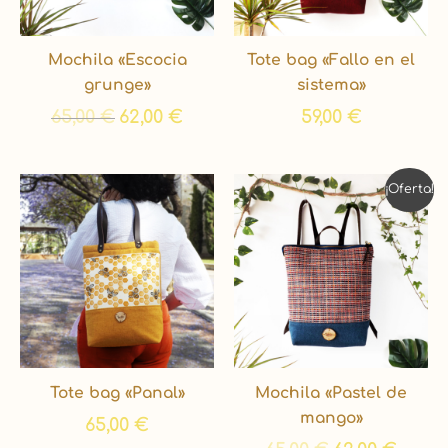
Mochila «Escocia
Tote bag «Fallo en el
grunge»
sistema»
65,00
€
62,00
€
59,00
€
El
El
¡Oferta!
precio
precio
original
actual
era:
es:
65,00 €.
62,00 €
Tote bag «Panal»
Mochila «Pastel de
mango»
65,00
€