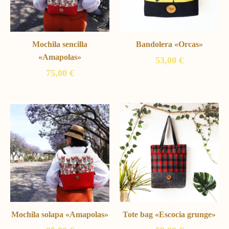
Mochila sencilla
Bandolera «Orcas»
«Amapolas»
53,00
€
75,00
€
Mochila solapa «Amapolas»
Tote bag «Escocia grunge»