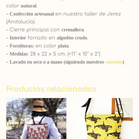
color
natural
.
–
Confección artesanal
en nuestro taller de Jerez
(Andalucía).
– Cierre principal con
cremallera
.
–
Interior
forrado en
algodón crudo
.
–
Fornituras:
en color
plata
.
–
Medidas
: 28 x 22 x 5 cm. (=11″ x 10″ x 2″)
–
Lavado en seco o a mano (siguiendo nuestros
consejos
)
Productos relacionados