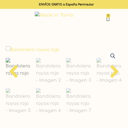
ENVÍOS GRATIS a España Peninsular
0
Carrit
Bandolera
rayas
rojo
cantidad