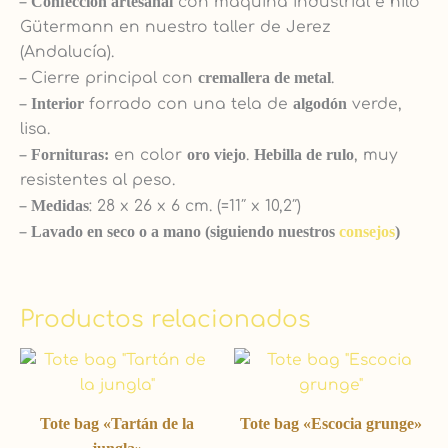
–
Confección artesanal
con máquina industrial e hilo
Gütermann en nuestro taller de Jerez
(Andalucía).
– Cierre principal con
cremallera de metal
.
–
Interior
forrado con una tela de
algodón
verde,
lisa.
–
Fornituras:
en color
oro viejo
.
Hebilla de rulo
, muy
resistentes al peso.
–
Medidas
: 28 x 26 x 6 cm. (=11″ x 10,2″)
–
Lavado en seco o a mano (siguiendo nuestros
consejos
)
Productos relacionados
Tote bag «Tartán de la
Tote bag «Escocia grunge»