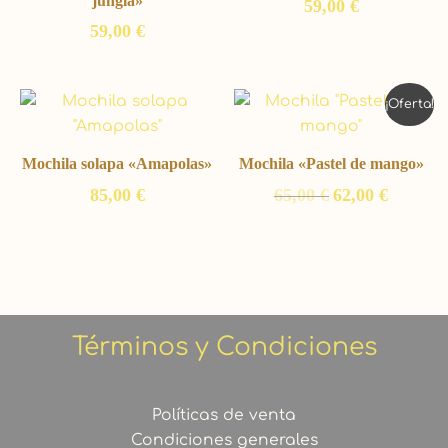
jungla»
59,00
€
59,00
€
El
El
¡Oferta!
precio
precio
original
actual
era:
es:
Mochila solapa «Amapolas»
Mochila «Pastel de mango»
65,00 €.
62,00 €.
85,00
€
65,00
€
62,00
€
Términos y Condiciones
Políticas de venta
Condiciones generales