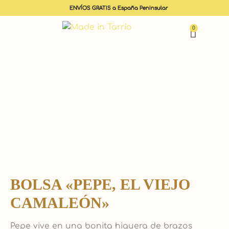
ENVÍOS GRATIS a España Peninsular
0
Carrit
BOLSA «PEPE, EL VIEJO
CAMALEÓN»
Pepe vive en una bonita higuera de brazos