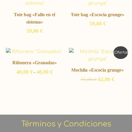
Tote bag «Fallo en el
Tote bag «Escocia grunge»
sistema»
59,00
€
59,00
€
Rango
El
El
¡Oferta!
de
precio
precio
precios:
original
actual
Riñonera «Granadas»
desde
era:
es:
Mochila «Escocia grunge»
40,00
€
48,00
€
40,00 €
65,00 €.
62,00 €.
-
hasta
65,00
€
62,00
€
48,00 €
Términos y Condiciones