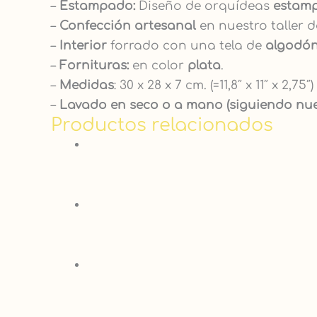
–
Estampado:
Diseño de orquídeas
e
stam
–
Confección artesanal
en nuestro taller d
–
Interior
forrado con una tela de
algodó
–
Fornituras:
en color
plata
.
–
Medidas
: 30 x 28 x 7 cm. (=11,8″ x 11″ x 2,75″)
–
Lavado en seco o a mano (siguiendo nu
Productos relacionados