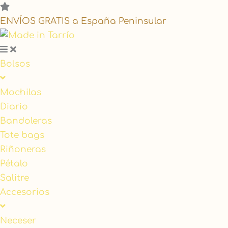
Search
Bolso
...
Pétalo
ENVÍOS GRATIS a España Peninsular
"Orquídea"
cantidad
Bolsos
Mochilas
Diario
Bandoleras
Tote bags
Riñoneras
Pétalo
Salitre
Accesorios
Neceser