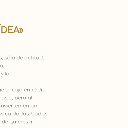
ÍDEA»
 sólo de actitud.
o.
y lo
ue encaja en el día
ras—, pero al
nvierten en un
s cuidados: bodas,
de quieres ir