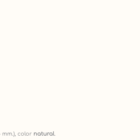
 mm.), color
natural
.