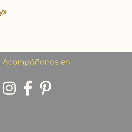
y»
Acompáñanos en