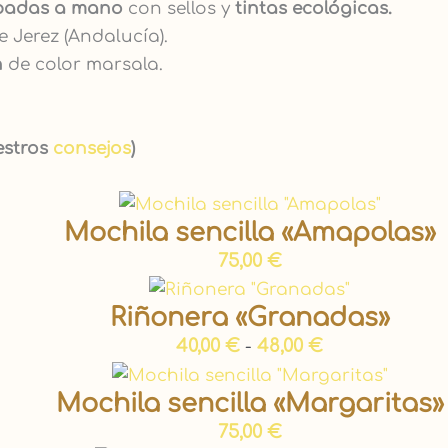
padas a mano
con sellos y
tintas ecológicas
.
e Jerez (Andalucía).
n
de color marsala.
estros
consejos
)
Mochila sencilla «Amapolas»
75,00
€
Riñonera «Granadas»
40,00
€
48,00
€
-
Mochila sencilla «Margaritas»
75,00
€