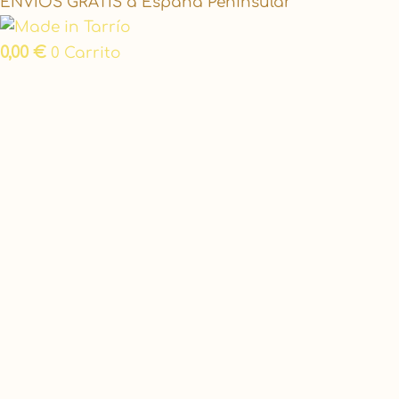
ENVÍOS GRATIS a España Peninsular
0,00
€
0
Carrito