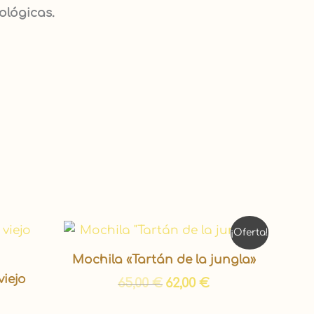
ológicas.
El
El
¡Oferta!
precio
precio
original
actual
Mochila «Tartán de la jungla»
era:
es:
viejo
65,00 €.
62,00 €.
65,00
€
62,00
€