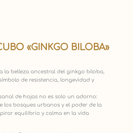
ango
UBO «GINKGO BILOBA»
e
recios:
esde
 la belleza ancestral del ginkgo biloba,
5,00 €
símbolo de resistencia, longevidad y
asta
5,00 €
anal de hojas no es solo un adorno:
e los bosques urbanos y el poder de la
pirar equilibrio y calma en la vida