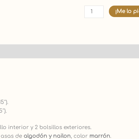
¡Me lo p
5″).
5″).
 interior y 2 bolsillos exteriores.
 asas de
algodón y nailon
, color
marrón
.