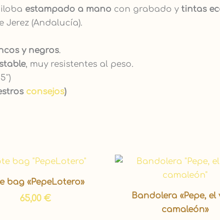
biloba
estampado
a mano
con grabado y
tintas ec
e Jerez (Andalucía).
ncos y negros
.
stable
, muy resistentes al peso.
15″)
estros
consejos
)
te bag «PepeLotero»
Bandolera «Pepe, el 
65,00
€
camaleón»