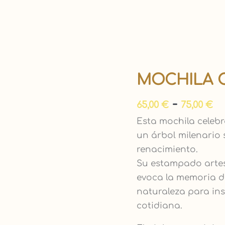
R
MOCHILA C
Mochila
d
Cubo
-
p
65,00
€
75,00
€
"Ginkgo
d
biloba"
Esta mochila celebra
6
cantidad
un árbol milenario 
h
renacimiento.
7
Su estampado artes
evoca la memoria d
naturaleza para ins
cotidiana.