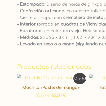
–
Estampado:
Diseño de hojas de ginkgo 
–
Confección artesanal
en nuestro taller d
– Cierre principal con
cremallera de metal
.
–
Interior
forrado en
cuadros de Vichy bla
–
Fornituras:
en color
oro viejo
.
Hebilla aju
–
Medidas
: 28 x 25 x 8 cm. (=11,02″ x 9,84″ x 3,
–
Lavado en seco o a mano (siguiendo nu
Productos relacionados
El
El
¡Oferta!
precio
precio
original
actual
Mochila «Pastel de mango»
To
era:
es:
65,00 €.
62,00 €.
65,00
€
62,00
€