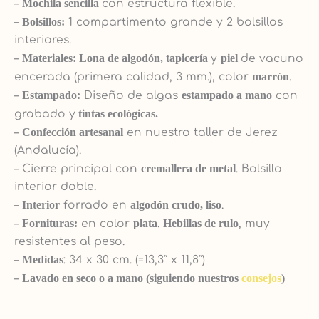
–
Mochila sencilla
con estructura flexible.
–
Bolsillos:
1 compartimento grande y 2 bolsillos
interiores.
–
Materiales: Lona de algodón, tapicería
y
piel
de vacuno
encerada (primera calidad, 3 mm.), color
marrón
.
–
Estampado:
Diseño de algas
estampado
a mano
con
grabado y
tintas ecológicas.
–
Confección artesanal
en nuestro taller de Jerez
(Andalucía).
– Cierre principal con
cremallera de metal
. Bolsillo
interior doble.
–
Interior
forrado en
algodón crudo, liso
.
–
Fornituras:
en color
plata
.
Hebillas de rulo
, muy
resistentes al peso.
–
Medidas
: 34 x 30 cm. (=13,3″ x 11,8″)
–
Lavado en seco o a mano (siguiendo nuestros
consejos
)