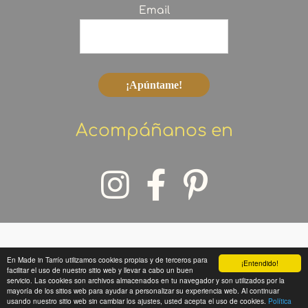
Email
Acompáñanos en
En Made in Tarrío utilizamos cookies propias y de terceros para
¡Entendido!
Copyright © 2026 Made in Tarrío
facilitar el uso de nuestro sitio web y llevar a cabo un buen
servicio. Las cookies son archivos almacenados en tu navegador y son utilizados por la
mayoría de los sitios web para ayudar a personalizar su experiencia web. Al continuar
usando nuestro sitio web sin cambiar los ajustes, usted acepta el uso de cookies.
Política