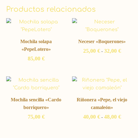
Productos relacionados
Rango
de
precios:
desde
Mochila solapa
Neceser «Boquerones»
25,00 €
hasta
«PepeLotero»
25,00
€
32,00
€
-
32,00 €
85,00
€
Rango
de
precios:
desde
Mochila sencilla «Cardo
Riñonera «Pepe, el viejo
40,00 €
hasta
borriquero»
camaleón»
48,00 €
75,00
€
40,00
€
48,00
€
-