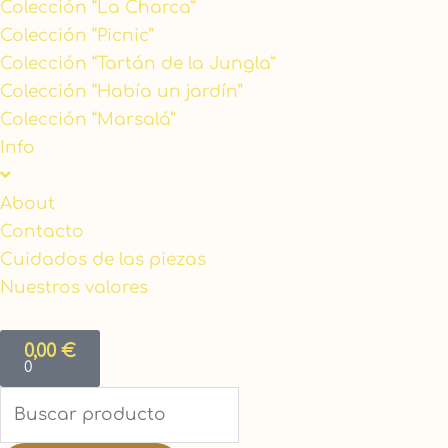
Colección “La Charca”
Colección “Picnic”
Colección “Tartán de la Jungla”
Colección “Había un jardín”
Colección “Marsalá”
Info
About
Contacto
Cuidados de las piezas
Nuestros valores
Carrito
0,00
€
0
Search
...