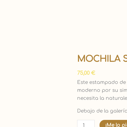
MOCHILA 
Mochila
sencilla
75,00
€
"Naranjo"
cantidad
Este estampado de h
moderno por su simp
necesita la naturale
Debajo de la galería
¡Me lo p