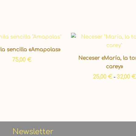
la sencilla «Amapolas»
Neceser «María, la t
75,00
€
carey»
25,00
€
32,00
€
-
Newsletter