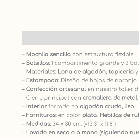
Descripción
–
Mochila sencilla
con estructura flexible.
–
Bolsillos:
1 compartimento grande y 2 bolsi
–
Materiales: Lona de algodón, tapicería
–
Estampado:
Diseño de hojas de naranjo
–
Confección artesanal
en nuestro taller d
– Cierre principal con
cremallera de metal
–
Interior
forrado en
algodón crudo, liso
.
–
Fornituras:
en color
plata
.
Hebillas de ru
–
Medidas
: 34 x 30 cm. (=13,3″ x 11,8″)
–
Lavado en seco o a mano (siguiendo nu