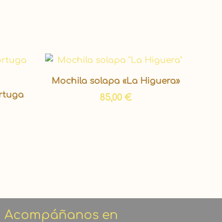
Rango
de
precios:
Mochila solapa «La Higuera»
desde
ortuga
25,00 €
85,00
€
hasta
32,00 €
Acompáñanos en