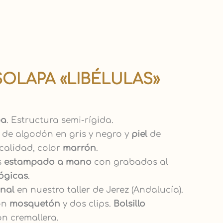
OLAPA «LIBÉLULAS»
pa
. Estructura semi-rígida.
 de algodón en gris y negro y
piel
de
calidad, color
marrón
.
s
estampado a mano
con grabados al
lógicas
.
anal
en nuestro taller de Jerez (Andalucía).
con
mosquetón
y dos clips.
Bolsillo
n cremallera.