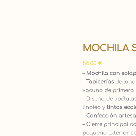
MOCHILA S
Mochila
solapa
85,00
€
"Libélulas"
cantidad
–
Mochila con sola
–
Tapicerías
de lona
vacuno de primera 
– Diseño de libélula
linóleo y
tintas eco
–
Confección artes
– Cierre principal 
pequeño exterior co