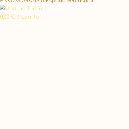
ENVÍOS GRATIS a España Peninsular
0,00
€
0
Carrito