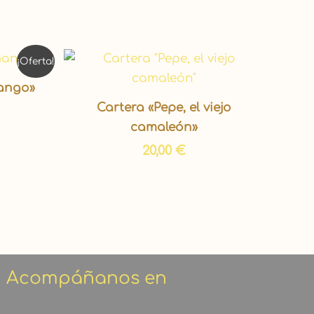
El
¡Oferta!
precio
actual
mango»
s:
Cartera «Pepe, el viejo
62,00 €.
camaleón»
20,00
€
Acompáñanos en