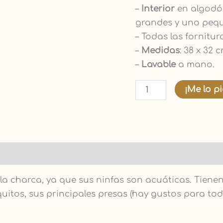
–
Interior
en algodón
grandes y uno peq
– Todas las fornitu
–
Medidas
: 38 x 32 cm
–
Lavable
a mano.
¡Me lo p
 la charca, ya que sus ninfas son acuáticas. Tiene
uitos, sus principales presas (hay gustos para todo