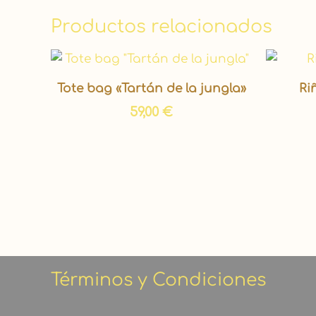
Productos relacionados
Tote bag «Tartán de la jungla»
Ri
59,00
€
Términos y Condiciones