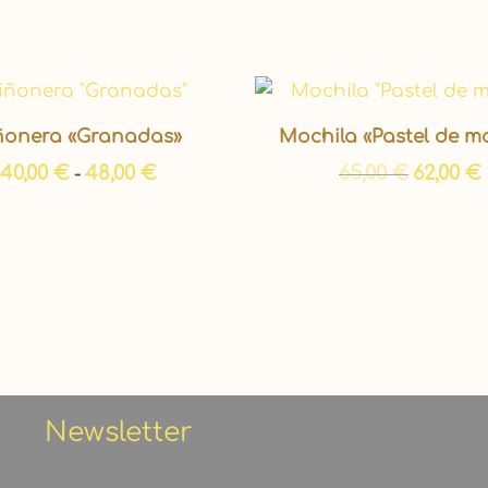
Rango
El
de
precio
precios:
original
ñonera «Granadas»
Mochila «Pastel de 
desde
era:
e
40,00 €
65,00 €.
40,00
€
48,00
€
65,00
€
62,00
€
-
hasta
48,00 €
Newsletter