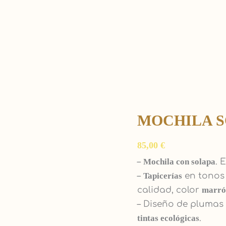
MOCHILA S
Mochila
solapa
85,00
€
"Plumas"
cantidad
–
Mochila con solapa
. 
–
Tapicerías
en tonos 
calidad, color
marró
– Diseño de plumas
tintas ecológicas
.