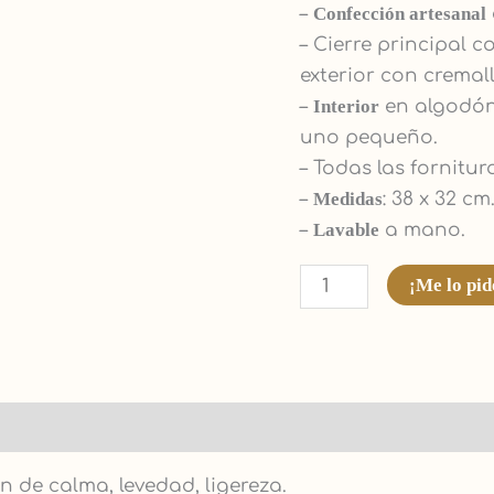
–
Confección artesanal
– Cierre principal 
exterior con cremall
–
Interior
en algodón
uno pequeño.
– Todas las fornitu
–
Medidas
: 38 x 32 cm.
–
Lavable
a mano.
¡Me lo pid
 de calma, levedad, ligereza.