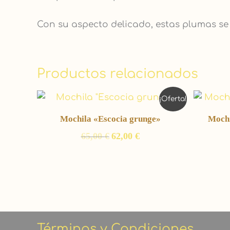
Con su aspecto delicado, estas plumas se
Productos relacionados
El
El
¡Oferta!
precio
precio
original
actual
Mochila «Escocia grunge»
Mochi
era:
es:
65,00 €.
62,00 €.
65,00
€
62,00
€
Términos y Condiciones