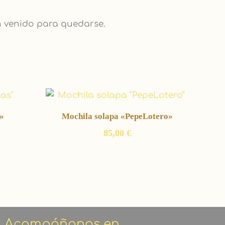
n venido para quedarse.
»
Mochila solapa «PepeLotero»
85,00
€
Acompáñanos en