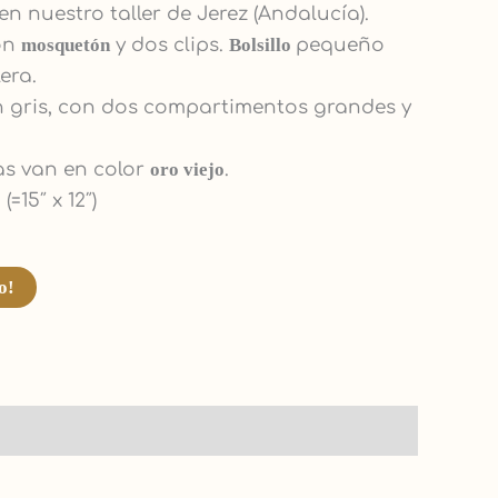
en nuestro taller de Jerez (Andalucía).
con
mosquetón
y dos clips.
Bolsillo
pequeño
era.
 gris, con dos compartimentos grandes y
ras van en color
oro viejo
.
 (=15″ x 12″)
o!