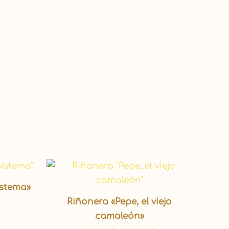
Rango
de
precios:
istema»
desde
Riñonera «Pepe, el viejo
40,00 €
hasta
camaleón»
48,00 €