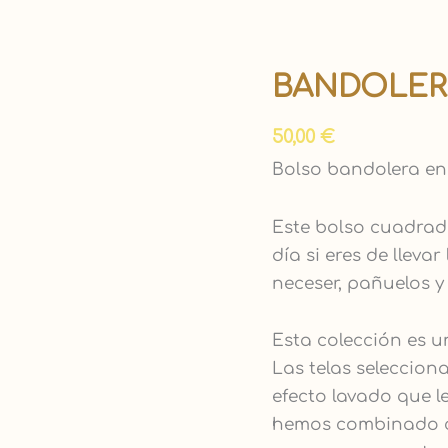
BANDOLERA
Bandolera
"Básico
50,00
€
beige"
cantidad
Bolso bandolera en 
Este bolso cuadrado
día si eres de llevar
neceser, pañuelos y
Esta colección es un
Las telas seleccio
efecto lavado que le
hemos combinado co