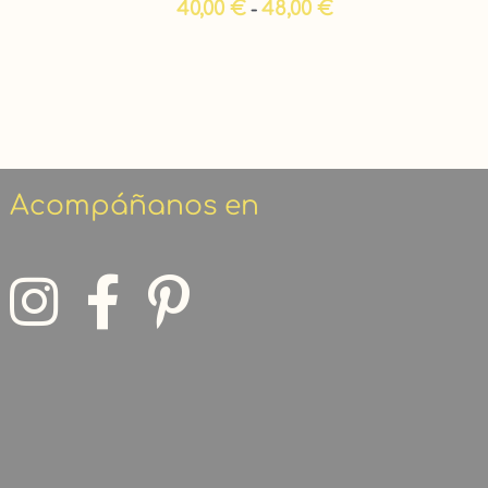
40,00
€
48,00
€
-
Acompáñanos en