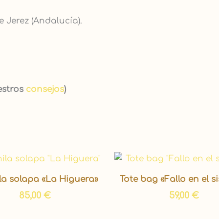
e Jerez (Andalucía).
estros
consejos
)
a solapa «La Higuera»
Tote bag «Fallo en el s
85,00
€
59,00
€