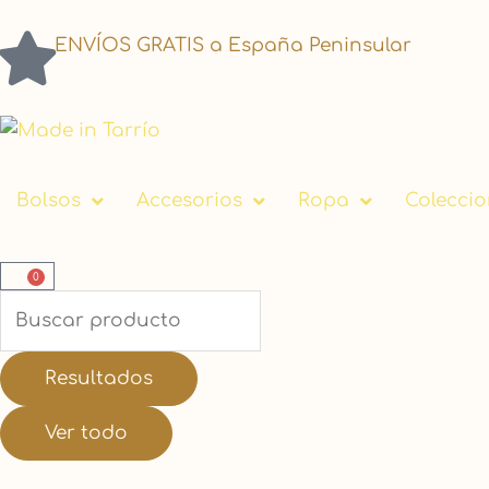
ENVÍOS GRATIS a España Peninsular
Bolsos
Accesorios
Ropa
Colecci
0
Carrito
Search
...
Resultados
Ver todo