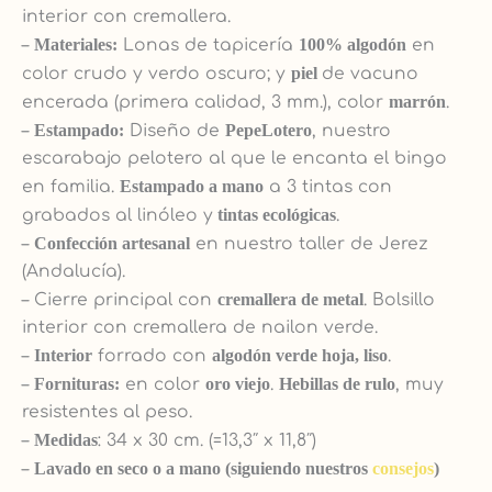
interior con cremallera.
–
Materiales:
Lonas de tapicería
100% algodón
en
color crudo y verdo oscuro; y
piel
de vacuno
encerada (primera calidad, 3 mm.), color
marrón
.
–
Estampado:
Diseño de
PepeLotero
, nuestro
escarabajo pelotero al que le encanta el bingo
en familia.
Estampado a mano
a 3 tintas con
grabados al linóleo y
tintas ecológicas
.
–
Confección artesanal
en nuestro taller de Jerez
(Andalucía).
– Cierre principal con
cremallera de metal
. Bolsillo
interior con cremallera de nailon verde.
–
Interior
forrado con
algodón verde hoja, liso
.
–
Fornituras:
en color
oro viejo
.
Hebillas de rulo
, muy
resistentes al peso.
–
Medidas
: 34 x 30 cm. (=13,3″ x 11,8″)
–
Lavado en seco o a mano (siguiendo nuestros
consejos
)