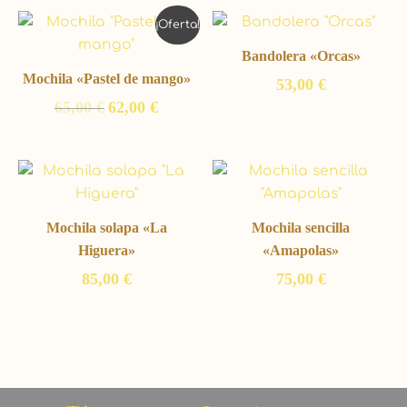
El
El
¡Oferta!
precio
precio
original
actual
Bandolera «Orcas»
era:
es:
Mochila «Pastel de mango»
53,00
€
65,00 €.
62,00 €.
65,00
€
62,00
€
Mochila solapa «La
Mochila sencilla
Higuera»
«Amapolas»
85,00
€
75,00
€