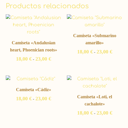
Productos relacionados
Rango
Rango
de
de
precios:
precios:
desde
desde
Camiseta «Submarino
18,00 €
18,00 €
hasta
hasta
Camiseta «Andalusian
amarillo»
23,00 €
23,00 €
heart, Phoenician roots»
18,00
€
23,00
€
-
18,00
€
23,00
€
-
Rango
Rango
de
de
precios:
precios:
Camiseta «Cádiz»
desde
desde
Camiseta «Loti, el
18,00
€
23,00
€
18,00 €
18,00 €
-
hasta
hasta
cachalote»
23,00 €
23,00 €
18,00
€
23,00
€
-